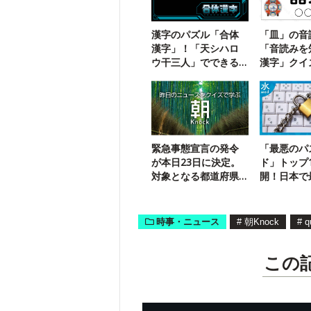
漢字のパズル「合体
「皿」の音
漢字」！「天シハロ
「音読みを
ウ干三人」でできる
漢字」クイ
二字熟語は？
緊急事態宣言の発令
「最悪のパ
が本日23日に決定。
ド」トップ
対象となる都道府県
開！日本で
は？
な6文字と
時事・ニュース
#
朝Knock
#
q
この