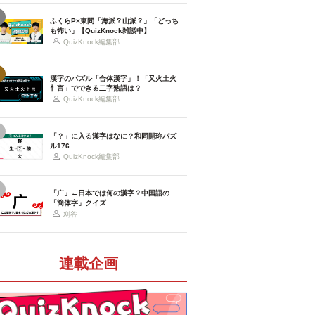
ふくらP×東問「海派？山派？」「どっち
も怖い」【QuizKnock雑談中】
QuizKnock編集部
漢字のパズル「合体漢字」！「又火土火
忄言」でできる二字熟語は？
QuizKnock編集部
「？」に入る漢字はなに？和同開珎パズ
ル176
QuizKnock編集部
「广」←日本では何の漢字？中国語の
「簡体字」クイズ
刈谷
連載企画