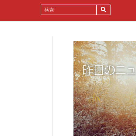
謎解き
コラム
常識
理系