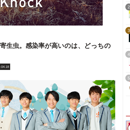
2
3
寄生虫。感染率が高いのは、どっちの
4
.04.18
5