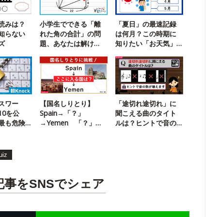
読みは？
小学生でできる「離
「夏日」の最速記録
知らない
れた角の合計」の問
は何月？この時期に
ズ
題、あなたは解け
知りたい「お天気」
る？
クイズ
スワー
【国名しりとり】
「途切れ途切れ」に
10を公
Spain→「？」
聞こえる曲のタイト
最も危険
→Yemen 「？」に
ルは？ヒントで音の
は？
入る国は？
数が増えます
uiz
記事をSNSでシェア