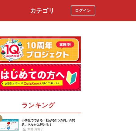
カテゴリ
ログイン
社会
スポーツ
時事ニュース
特集
ランキング
小学生でできる「転がる2つの円」の問
題、あなたは解ける？
木村 真実子