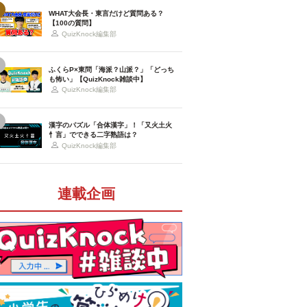
WHAT大会長・東言だけど質問ある？
【100の質問】
QuizKnock編集部
ふくらP×東問「海派？山派？」「どっち
も怖い」【QuizKnock雑談中】
QuizKnock編集部
漢字のパズル「合体漢字」！「又火土火
忄言」でできる二字熟語は？
QuizKnock編集部
連載企画