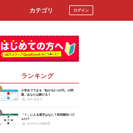
カテゴリ
ログイン
社会
スポーツ
時事ニュース
特集
ランキング
小学生でできる「転がる2つの円」の問
題、あなたは解ける？
木村 真実子
「？」に入る漢字はなに？和同開珎パズ
ル177
QuizKnock編集部