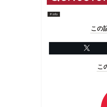
#
info
この
こ