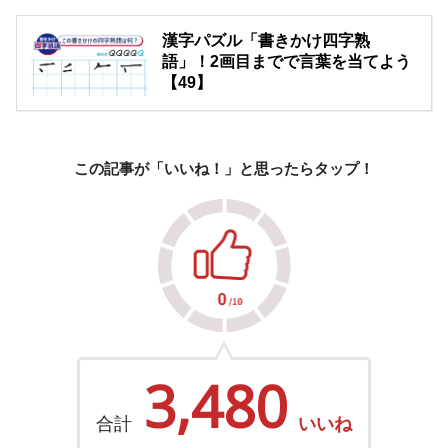
漢字パズル「書きかけ四字熟
語」！2画目までで言葉を当てよう
【49】
この記事が「いいね！」と思ったらタップ！
3,480
合計
いいね