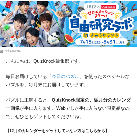
PR
株式会社JERA
こんにちは、QuizKnock編集部です。
毎日お届けしている「
今日のパズル
」を使ったスペシャルな
パズルを、毎月末にお届けしています。
パズルに正解すると、
QuizKnock限定の、翌月分のカレンダ
ー画像
が手に入ります。Webでしか手に入らない限定品なの
で、ぜひともゲットしてくださいね。
【12月のカレンダーをゲットしていない方はこちらから】