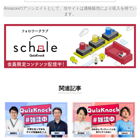
Amazonのアソシエイトとして、当サイトは適格販売により収入を得てい
ます。
関連記事