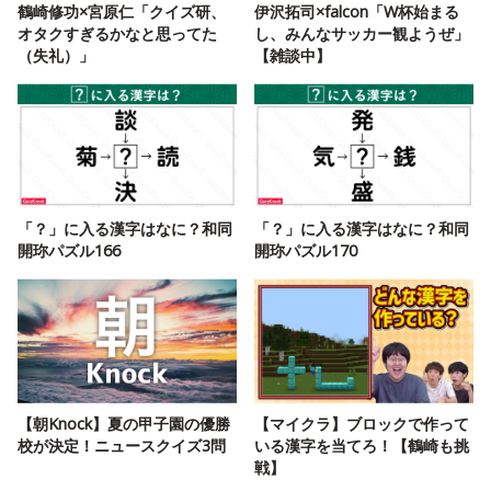
鶴崎修功×宮原仁「クイズ研、
伊沢拓司×falcon「W杯始まる
オタクすぎるかなと思ってた
し、みんなサッカー観ようぜ」
（失礼）」
【雑談中】
「？」に入る漢字はなに？和同
「？」に入る漢字はなに？和同
開珎パズル166
開珎パズル170
【朝Knock】夏の甲子園の優勝
【マイクラ】ブロックで作って
校が決定！ニュースクイズ3問
いる漢字を当てろ！【鶴崎も挑
戦】