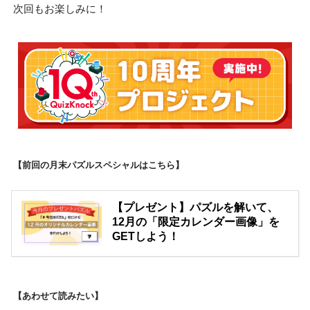
次回もお楽しみに！
【前回の月末パズルスペシャルはこちら】
【プレゼント】パズルを解いて、
12月の「限定カレンダー画像」を
GETしよう！
【あわせて読みたい】