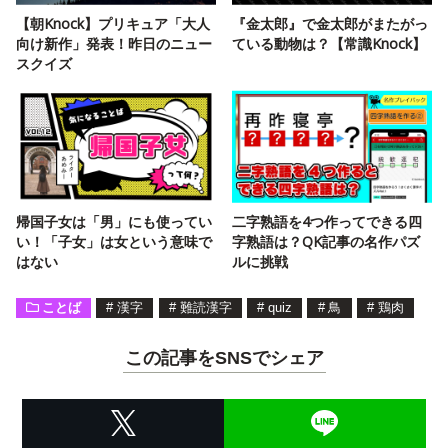
【朝Knock】プリキュア「大人
『金太郎』で金太郎がまたがっ
向け新作」発表！昨日のニュー
ている動物は？【常識Knock】
スクイズ
帰国子女は「男」にも使ってい
二字熟語を4つ作ってできる四
い！「子女」は女という意味で
字熟語は？QK記事の名作パズ
はない
ルに挑戦
ことば
#
漢字
#
難読漢字
#
quiz
#
鳥
#
鶏肉
この記事をSNSでシェア