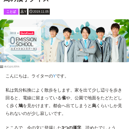
ことば
Y
2019.11.05
PR
株式会社JERA
こんにちは。ライターの
Y
です。
私は気分転換によく散歩をします。家を出て少し辺りを歩き
回ると、電線に留まっている
雀
や、公園で地面をたどたどし
く歩く
鳩
を見かけます。都会へ出てしまうと
烏
くらいしか見
られないのが少し寂しいです。
ところで、今の文に登場した
3つの漢字
、読めたでしょう