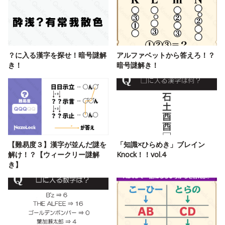
？に入る漢字を探せ！暗号謎解
アルファベットから答えろ！？
き！
暗号謎解き！
【難易度３】漢字が並んだ謎を
「知識×ひらめき」ブレイン
解け！？【ウィークリー謎解
Knock！！vol.4
き】