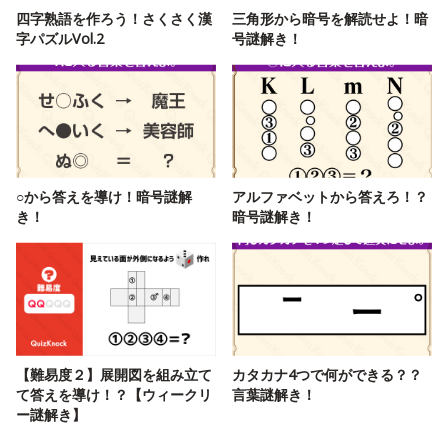
四字熟語を作ろう！さくさく漢
三角形から暗号を解読せよ！暗
字パズルVol.2
号謎解き！
○から答えを導け！暗号謎解
アルファベットから答えろ！？
き！
暗号謎解き！
【難易度２】展開図を組み立て
カタカナ4つで何ができる？？
て答えを導け！？【ウィークリ
言葉謎解き！
ー謎解き】