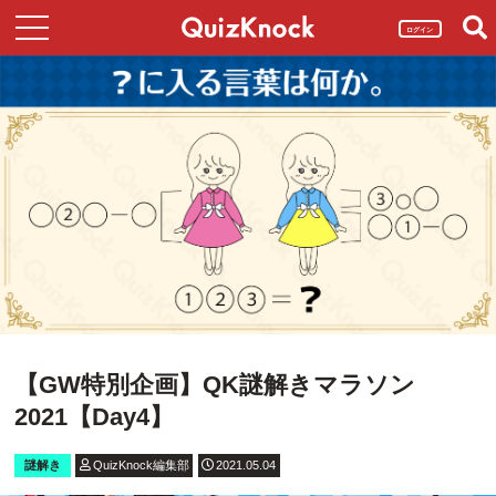
ログイン
【GW特別企画】QK謎解きマラソン
2021【Day4】
謎解き
QuizKnock編集部
2021.05.04