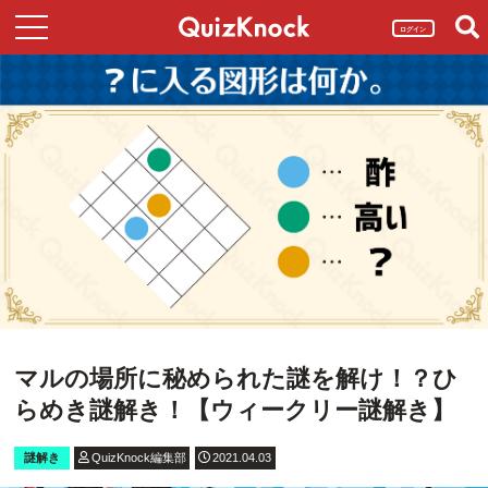
ログイン
マルの場所に秘められた謎を解け！？ひ
らめき謎解き！【ウィークリー謎解き】
謎解き
QuizKnock編集部
2021.04.03