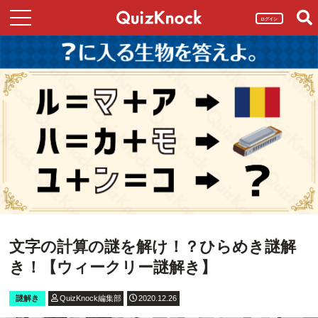
ログイン
文字の計算の謎を解け！？ひらめき謎解
き！【ウィークリー謎解き】
謎解き
QuizKnock編集部
2020.12.26