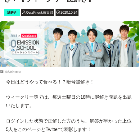
謎解き
QuizKnock編集部
2020.10.24
PR
株式会社JERA
今日はどうやって食べる！？暗号謎解き！
ウィークリー謎では、毎週土曜日の18時に謎解き問題を出題
いたします。
ログインした状態で正解した方のうち、解答が早かった上位
5人をこのページとTwitterで表彰します！