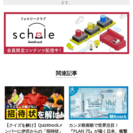
ます。
関連記事
【クイズを解け】QuizKnockメ
カンヌ映画祭で世界注目！
ンバーに伊沢からの「招待状」
『PLAN 75』が描く日本、衝撃