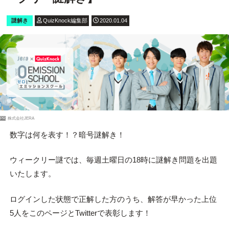
謎解き
QuizKnock編集部
2020.01.04
PR
株式会社JERA
数字は何を表す！？暗号謎解き！
ウィークリー謎では、毎週土曜日の18時に謎解き問題を出題
いたします。
ログインした状態で正解した方のうち、解答が早かった上位
5人をこのページとTwitterで表彰します！