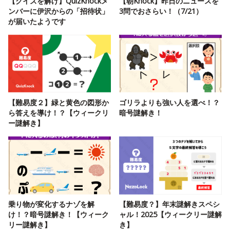
【クイズを解け】QuizKnockメ
【朝Knock】昨日のニュースを
ンバーに伊沢からの「招待状」
3問でおさらい！（7/21）
が届いたようです
【難易度２】緑と黄色の図形か
ゴリラよりも強い人を選べ！？
ら答えを導け！？【ウィークリ
暗号謎解き！
ー謎解き】
乗り物が変化するナゾを解
【難易度？】年末謎解きスペシ
け！？暗号謎解き！【ウィーク
ャル！2025【ウィークリー謎解
リー謎解き】
き】