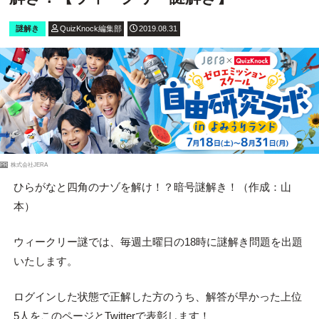
謎解き
QuizKnock編集部
2019.08.31
PR
株式会社JERA
ひらがなと四角のナゾを解け！？暗号謎解き！（作成：山
本）
ウィークリー謎では、毎週土曜日の18時に謎解き問題を出題
いたします。
ログインした状態で正解した方のうち、解答が早かった上位
5人をこのページとTwitterで表彰します！