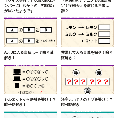
【クイズを解け】QuizKnockメ
『鬼滅の刃』アニメ2期放送決
ンバーに伊沢からの「招待状」
定！宇髄天元を演じる声優は
が届いたようです
誰？
AとBに入る言葉は何？暗号謎
共通して入る言葉を探せ！暗号
解き！
謎解き！
シルエットから解答を導け！？
漢字とハテナのナゾを導け！？
暗号謎解き！
暗号謎解き