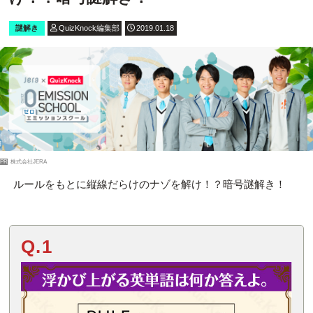
謎解き
QuizKnock編集部
2019.01.18
PR
株式会社JERA
ルールをもとに縦線だらけのナゾを解け！？暗号謎解き！
Q.1