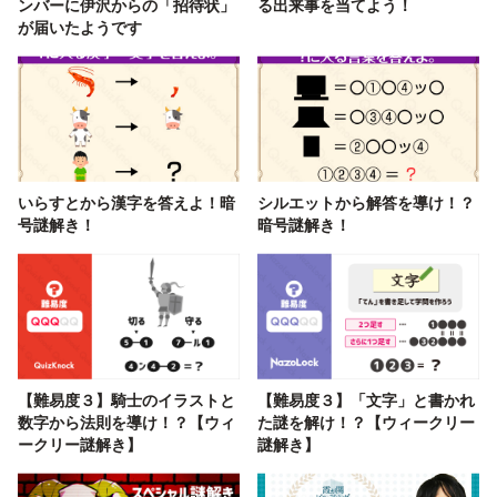
ンバーに伊沢からの「招待状」
る出来事を当てよう！
が届いたようです
いらすとから漢字を答えよ！暗
シルエットから解答を導け！？
号謎解き！
暗号謎解き！
【難易度３】騎士のイラストと
【難易度３】「文字」と書かれ
数字から法則を導け！？【ウィ
た謎を解け！？【ウィークリー
ークリー謎解き】
謎解き】