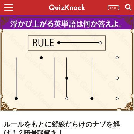
ログイン
ルールをもとに縦線だらけのナゾを解
け！？暗号謎解き！