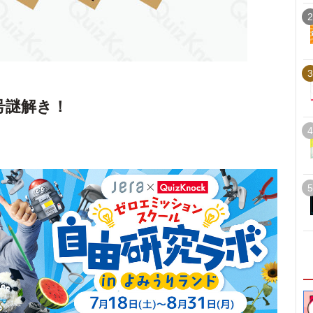
2
3
号謎解き！
4
5