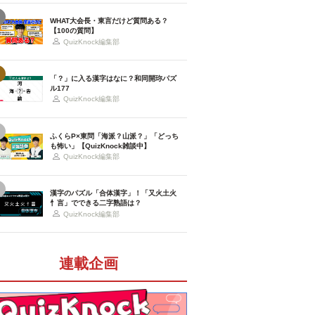
WHAT大会長・東言だけど質問ある？
【100の質問】
QuizKnock編集部
「？」に入る漢字はなに？和同開珎パズ
ル177
QuizKnock編集部
ふくらP×東問「海派？山派？」「どっち
も怖い」【QuizKnock雑談中】
QuizKnock編集部
漢字のパズル「合体漢字」！「又火土火
忄言」でできる二字熟語は？
QuizKnock編集部
連載企画