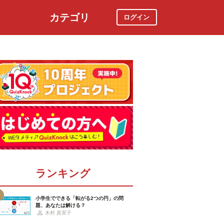
カテゴリ
ログイン
社会
スポーツ
時事ニュース
特集
ランキング
小学生でできる「転がる2つの円」の問
題、あなたは解ける？
木村 真実子