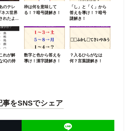
あのテレ
枠は何を意味して
「し」と「く」から
ギネス世界
る！？暗号謎解き！
答えを導け！？暗号
されたよ
謎解き！
これが解
数字と色から答えを
？入るひらがなは
なIQの持
導け！漢字謎解き！
何？言葉謎解き！
記事をSNSでシェア