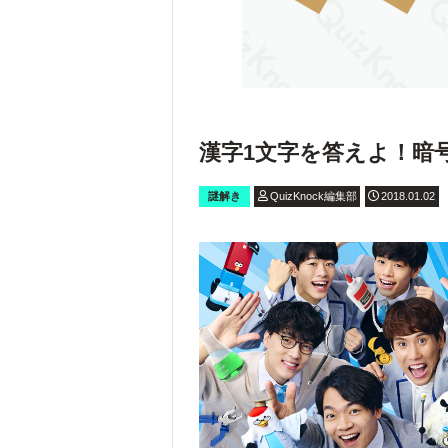
漢字1文字を答えよ！暗
謎解き
QuizKnock編集部
2018.01.02