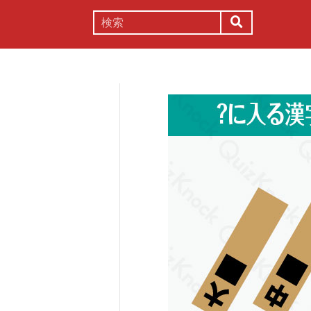
謎解き
コラム
常識
理系