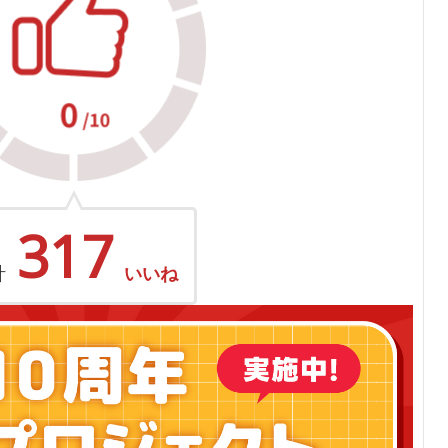
317
計
いいね