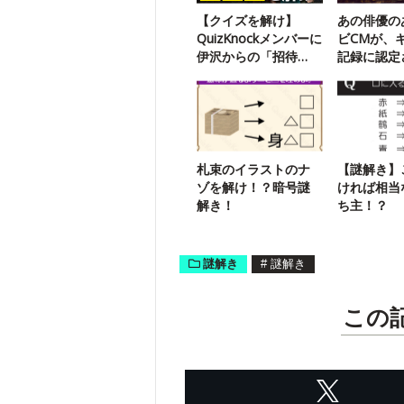
【クイズを解け】
あの俳優の
QuizKnockメンバーに
ビCMが、
伊沢からの「招待
記録に認定
状」が届いたようで
うです
す
札束のイラストのナ
【謎解き】
ゾを解け！？暗号謎
ければ相当
解き！
ち主！？
謎解き
#
謎解き
この