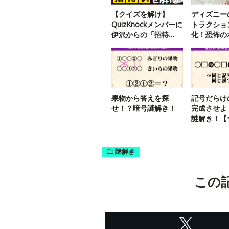
【クイズを解け】
ディズニー
QuizKnockメンバーに
トラクショ
伊沢からの「招待
化！恐怖の
状」が届いたようで
いえば…？
す
果物から答えを探
記号だらけ
せ！？暗号謎解き！
完成させよ
謎解き！【
リー謎解き
謎解き
この