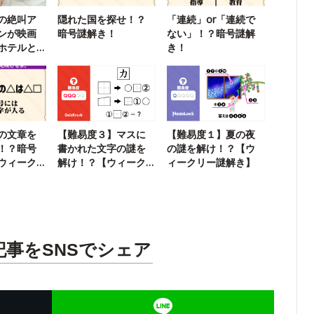
の絶叫ア
隠れた国を探せ！？
「連続」or「連続で
ンが映画
暗号謎解き！
ない」！？暗号謎解
ホテルと
き！
の文章を
【難易度３】マスに
【難易度１】夏の夜
！？暗号
書かれた文字の謎を
の謎を解け！？【ウ
ウィーク
解け！？【ウィーク
ィークリー謎解き】
】
リー謎解き】
記事をSNSでシェア