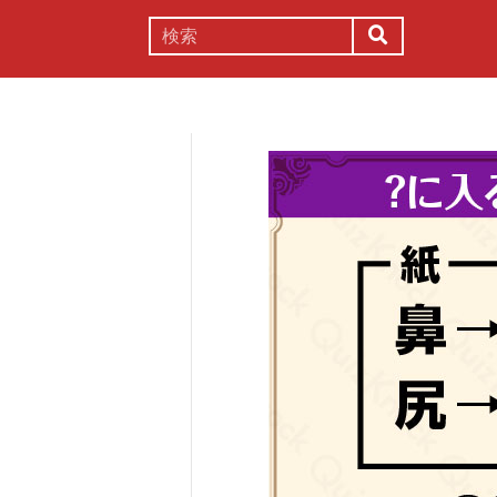
謎解き
コラム
常識
理系