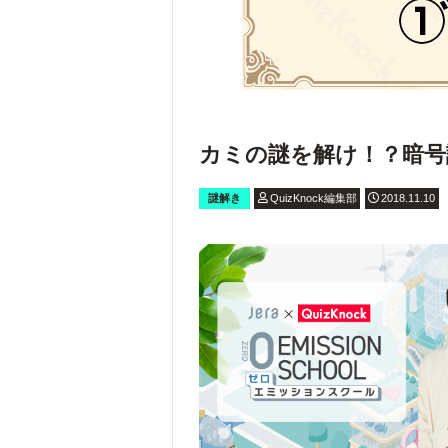
カミの謎を解け！？暗号
謎解き
QuizKnock編集部
2018.11.10