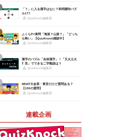
「？」に入る漢字はなに？和同開珎パズ
ル177
QuizKnock編集部
ふくらP×東問「海派？山派？」「どっち
も怖い」【QuizKnock雑談中】
QuizKnock編集部
漢字のパズル「合体漢字」！「又火土火
忄言」でできる二字熟語は？
QuizKnock編集部
WHAT大会長・東言だけど質問ある？
【100の質問】
QuizKnock編集部
連載企画