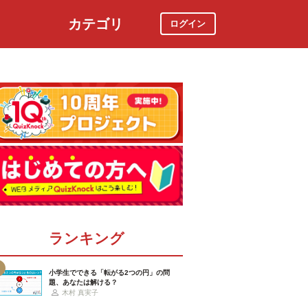
カテゴリ
ログイン
社会
スポーツ
時事ニュース
特集
ランキング
小学生でできる「転がる2つの円」の問
題、あなたは解ける？
木村 真実子