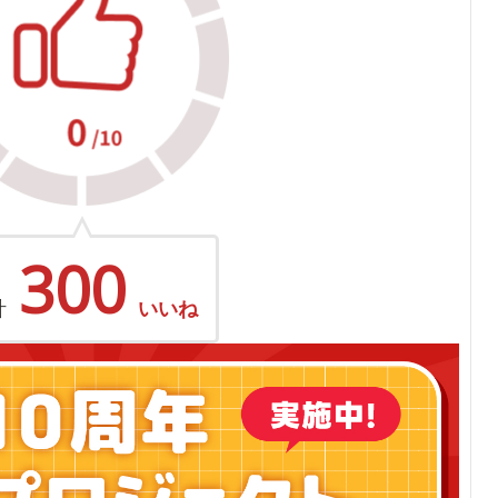
300
計
いいね