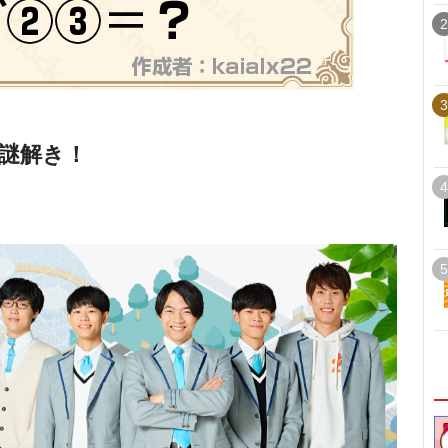
2
3
謎解き！
4
5