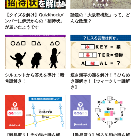
【クイズを解け】QuizKnockメ
話題の「大阪都構想」って、ど
ンバーに伊沢からの「招待状」
んな政策？
が届いたようです
シルエットから答えを導け！暗
逆さ漢字の謎を解け！？ひらめ
号謎解き！
き謎解き！【ウィークリー謎解
き】
【難易度２】光の道の謎を解
【難易度３】巡る矢印の謎を解