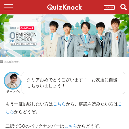
ログイン
PR
株式会社JERA
クリアおめでとうございます！ お友達に自慢
しちゃいましょう！
チャンイケ
もう一度挑戦したい方は
こちら
から、解説を読みたい方は
こ
ちら
からどうぞ。
二択でGOのバックナンバーは
こちら
からどうぞ。