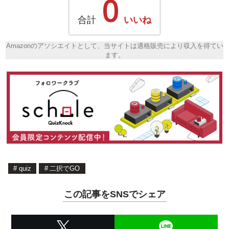
0
合計
いいね
Amazonのアソシエイトとして、当サイトは適格販売により収入を得てい
ます。
#
quiz
#
二択でGO
この記事をSNSでシェア