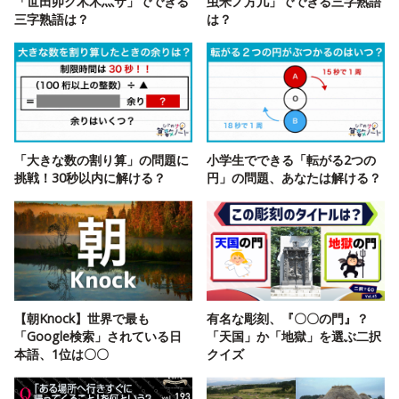
「世田卯ク木木灬サ」でできる
虫米ノ方几」でできる三字熟語
三字熟語は？
は？
「大きな数の割り算」の問題に
小学生でできる「転がる2つの
挑戦！30秒以内に解ける？
円」の問題、あなたは解ける？
【朝Knock】世界で最も
有名な彫刻、『〇〇の門』？
「Google検索」されている日
「天国」か「地獄」を選ぶ二択
本語、1位は〇〇
クイズ