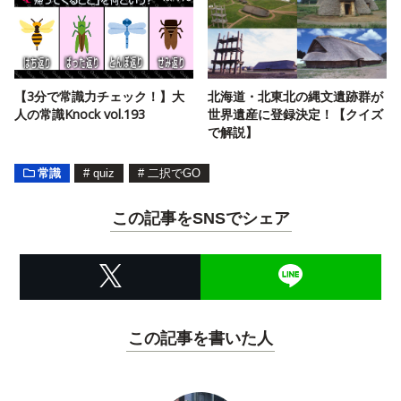
【3分で常識力チェック！】大
北海道・北東北の縄文遺跡群が
人の常識Knock vol.193
世界遺産に登録決定！【クイズ
で解説】
常識
#
quiz
#
二択でGO
この記事をSNSでシェア
この記事を書いた人