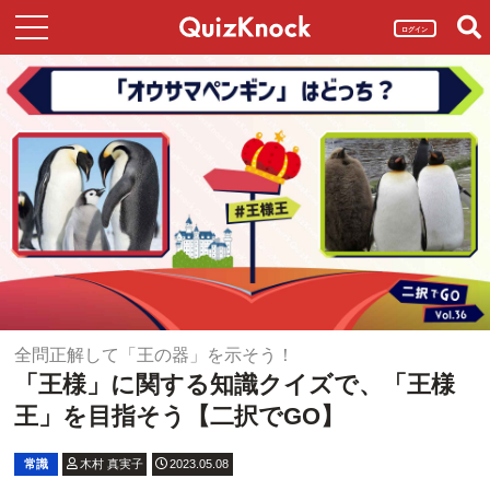
ログイン
全問正解して「王の器」を示そう！
「王様」に関する知識クイズで、「王様
王」を目指そう【二択でGO】
常識
木村 真実子
2023.05.08