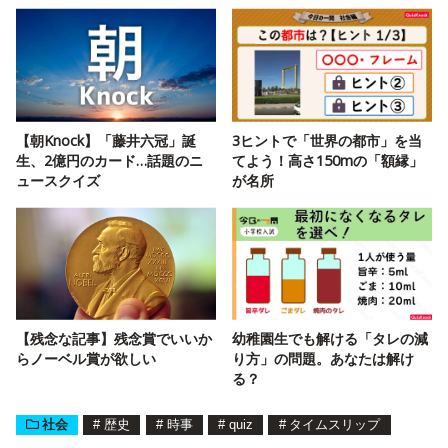
【朝Knock】「藤井六冠」誕
3ヒントで「世界の都市」を当
生、2億円のカード…話題のニ
てよう！高さ150mの「額縁」
ュースクイズ
が名所
【残念な記事】残念賞でいいか
幼稚園生でも解ける「タレの減
らノーベル賞が欲しい
り方」の問題。あなたは解け
る？
社会
#
歴史
#
時事
#
quiz
#
タイムスリップ