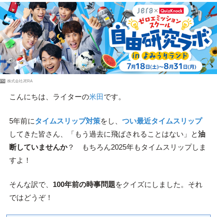
PR
株式会社JERA
こんにちは、ライターの
米田
です。
5年前に
タイムスリップ対策
をし、
つい最近タイムスリップ
してきた皆さん、「もう過去に飛ばされることはない」と
油
断していませんか
？ もちろん2025年もタイムスリップしま
すよ！
そんな訳で、
100年前の時事問題
をクイズにしました。それ
ではどうぞ！