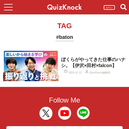
ログイン
TAG
#baton
ぼくらがやってきた仕事のハナ
シ。【伊沢×田村×falcon】
QuizKnock編集部
2024.12.12
Follow Me