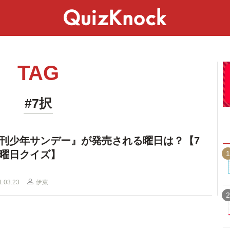
スペシャル
ライフ
ことば
カルチャー
TAG
#7択
刊少年サンデー』が発売される曜日は？【7
曜日クイズ】
1
1.03.23
伊東
2