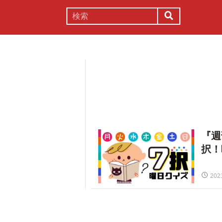
謎解き
コラム
常識
理系
『週
択！
202