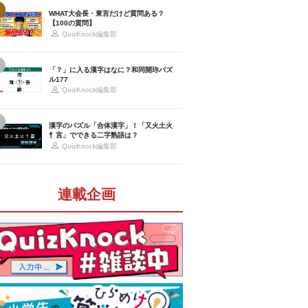
WHAT大会長・東言だけど質問ある？
【100の質問】
QuizKnock編集部
「？」に入る漢字はなに？和同開珎パズ
ル177
QuizKnock編集部
漢字のパズル「合体漢字」！「又火土火
忄言」でできる二字熟語は？
QuizKnock編集部
連載企画