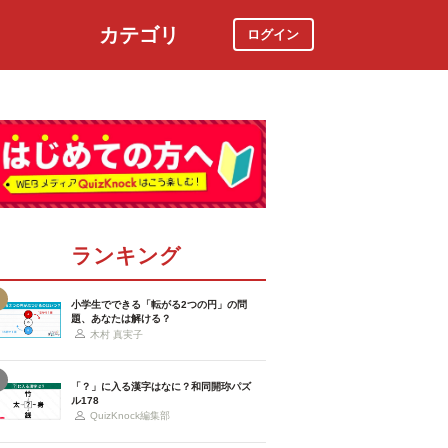
カテゴリ
ログイン
社会
スポーツ
時事ニュース
特集
ランキング
小学生でできる「転がる2つの円」の問
題、あなたは解ける？
木村 真実子
「？」に入る漢字はなに？和同開珎パズ
ル178
QuizKnock編集部