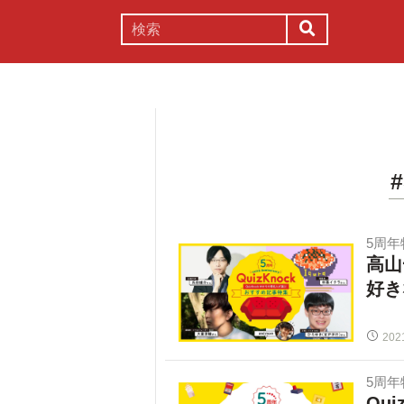
謎解き
コラム
常識
理系
5周
高山
好き
202
5周
Qu