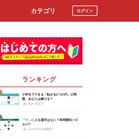
カテゴリ
ログイン
社会
スポーツ
時事ニュース
特集
ランキング
小学生でできる「転がる2つの円」の問
題、あなたは解ける？
木村 真実子
「？」に入る漢字はなに？和同開珎パズ
ル177
QuizKnock編集部