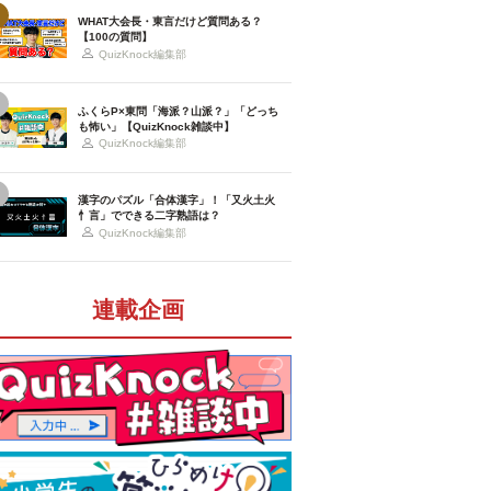
WHAT大会長・東言だけど質問ある？
【100の質問】
QuizKnock編集部
ふくらP×東問「海派？山派？」「どっち
も怖い」【QuizKnock雑談中】
QuizKnock編集部
漢字のパズル「合体漢字」！「又火土火
忄言」でできる二字熟語は？
QuizKnock編集部
連載企画