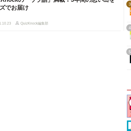
3
ズでお届け
1.10.23
QuizKnock編集部
4
5