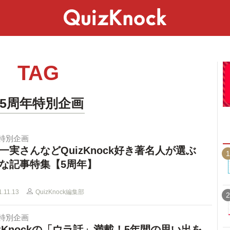
スペシャル
ライフ
ことば
カルチャー
TAG
#5周年特別企画
年特別企画
一実さんなどQuizKnock好き著名人が選ぶ
1
な記事特集【5周年】
1.11.13
QuizKnock編集部
2
年特別企画
izKnockの「ウラ話」満載！5年間の思い出を