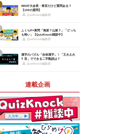
WHAT大会長・東言だけど質問ある？
【100の質問】
QuizKnock編集部
ふくらP×東問「海派？山派？」「どっち
も怖い」【QuizKnock雑談中】
QuizKnock編集部
漢字のパズル「合体漢字」！「又火土火
忄言」でできる二字熟語は？
QuizKnock編集部
連載企画