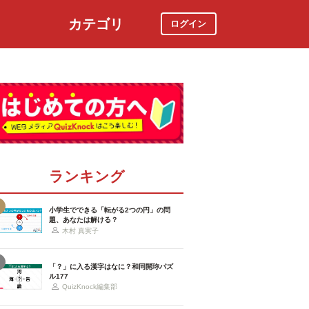
カテゴリ
ログイン
社会
スポーツ
時事ニュース
特集
ランキング
小学生でできる「転がる2つの円」の問
題、あなたは解ける？
木村 真実子
「？」に入る漢字はなに？和同開珎パズ
ル177
QuizKnock編集部