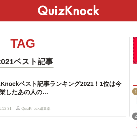
スペシャル
ライフ
ことば
カルチャー
TAG
2021ベスト記事
izKnockベスト記事ランキング2021！1位は今
業したあの人の…
1
1.12.31
QuizKnock編集部
2