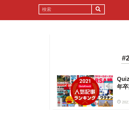
謎解き
コラム
常識
理系
#
Qu
年卒
202