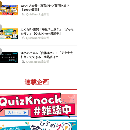
WHAT大会長・東言だけど質問ある？
【100の質問】
QuizKnock編集部
ふくらP×東問「海派？山派？」「どっち
も怖い」【QuizKnock雑談中】
QuizKnock編集部
漢字のパズル「合体漢字」！「又火土火
忄言」でできる二字熟語は？
QuizKnock編集部
連載企画