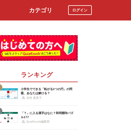
カテゴリ
ログイン
社会
スポーツ
時事ニュース
特集
ランキング
小学生でできる「転がる2つの円」の問
題、あなたは解ける？
木村 真実子
「？」に入る漢字はなに？和同開珎パズ
ル177
QuizKnock編集部