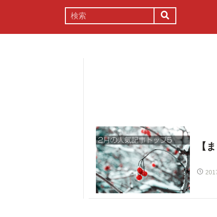
謎解き
コラム
常識
理系
【ま
201