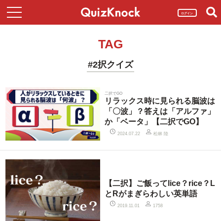
ログイン
TAG
#2択クイズ
二択でGO
リラックス時に見られる脳波は
「〇波」？答えは「アルファ」
か「ベータ」【二択でGO】
松林 陸
2024.07.22
【二択】ご飯ってlice？rice？L
とRがまぎらわしい英単語
2019.11.01
1758