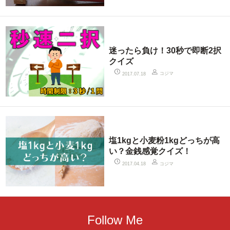
迷ったら負け！30秒で即断2択
クイズ
コジマ
2017.07.18
塩1kgと小麦粉1kgどっちが高
い？金銭感覚クイズ！
コジマ
2017.04.18
Follow Me