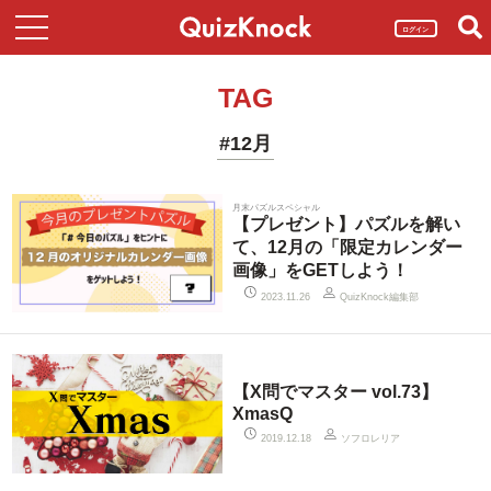
ログイン
TAG
#12月
月末パズルスペシャル
【プレゼント】パズルを解い
て、12月の「限定カレンダー
画像」をGETしよう！
QuizKnock編集部
2023.11.26
【X問でマスター vol.73】
XmasQ
ソフロレリア
2019.12.18