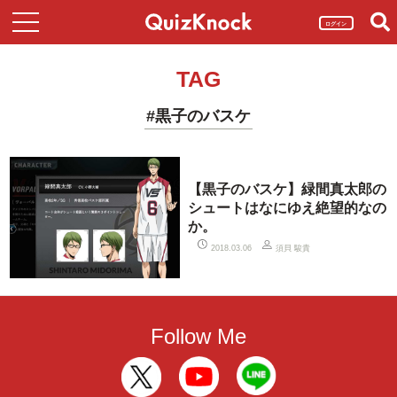
ログイン
TAG
#黒子のバスケ
【黒子のバスケ】緑間真太郎の
シュートはなにゆえ絶望的なの
か。
須貝 駿貴
2018.03.06
Follow Me