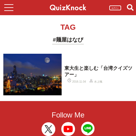
ログイン
TAG
#麺屋はなび
東大生と楽しむ「台湾クイズツ
アー」
水上颯
2016.11.04
Follow Me