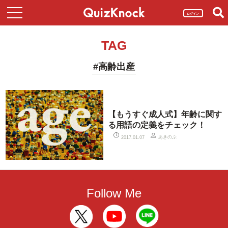
ログイン
TAG
#高齢出産
【もうすぐ成人式】年齢に関す
る用語の定義をチェック！
あきのぶ
2017.01.07
Follow Me