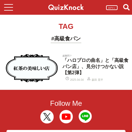
ログイン
TAG
#高級食パン
超難問？
「ハロプロの曲名」と「高級食
パン店」、見分けつかない説
【第2弾】
森田 晃平
2025.04.04
Follow Me