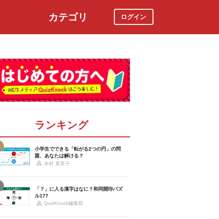
カテゴリ
ログイン
社会
スポーツ
時事ニュース
特集
ランキング
小学生でできる「転がる2つの円」の問
題、あなたは解ける？
木村 真実子
「？」に入る漢字はなに？和同開珎パズ
ル177
QuizKnock編集部