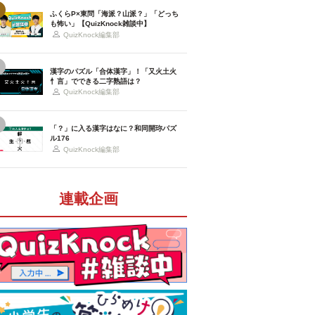
ふくらP×東問「海派？山派？」「どっち
も怖い」【QuizKnock雑談中】
QuizKnock編集部
漢字のパズル「合体漢字」！「又火土火
忄言」でできる二字熟語は？
QuizKnock編集部
「？」に入る漢字はなに？和同開珎パズ
ル176
QuizKnock編集部
連載企画