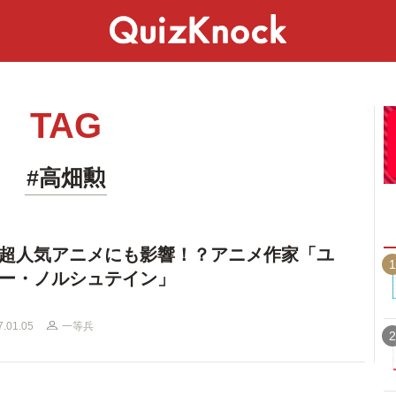
スペシャル
ライフ
ことば
カルチャー
TAG
#高畑勲
超人気アニメにも影響！？アニメ作家「ユ
1
ー・ノルシュテイン」
7.01.05
一等兵
2