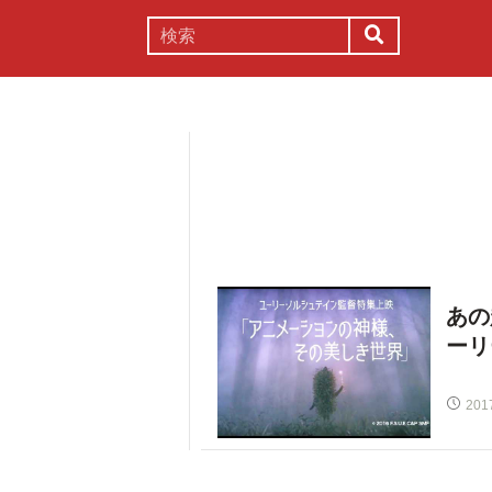
謎解き
コラム
常識
理系
あの
ーリ
201