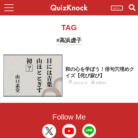
ログイン
TAG
#高浜虚子
和の心を学ぼう！俳句穴埋めク
イズ【侘び寂び】
志賀玲太
2019.12.07
Follow Me