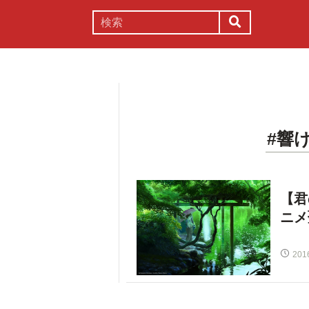
謎解き
コラム
常識
理系
#響
【君
ニメ
201