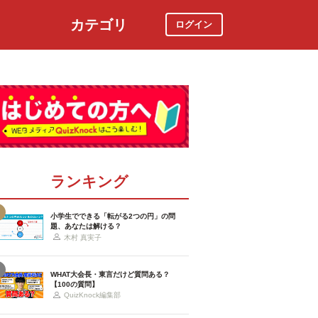
カテゴリ
ログイン
社会
スポーツ
時事ニュース
特集
ランキング
小学生でできる「転がる2つの円」の問
題、あなたは解ける？
木村 真実子
WHAT大会長・東言だけど質問ある？
【100の質問】
QuizKnock編集部