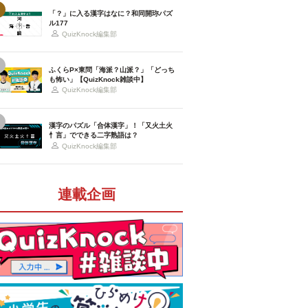
「？」に入る漢字はなに？和同開珎パズ
ル177
QuizKnock編集部
ふくらP×東問「海派？山派？」「どっち
も怖い」【QuizKnock雑談中】
QuizKnock編集部
漢字のパズル「合体漢字」！「又火土火
忄言」でできる二字熟語は？
QuizKnock編集部
連載企画