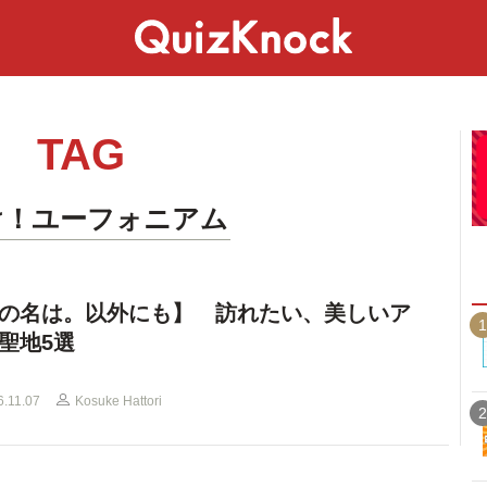
スペシャル
ライフ
ことば
カルチャー
TAG
け！ユーフォニアム
の名は。以外にも】 訪れたい、美しいア
1
聖地5選
6.11.07
Kosuke Hattori
2