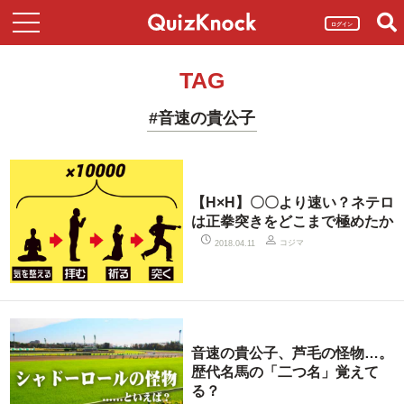
ログイン
TAG
#音速の貴公子
【H×H】〇〇より速い？ネテロ
は正拳突きをどこまで極めたか
コジマ
2018.04.11
音速の貴公子、芦毛の怪物…。
歴代名馬の「二つ名」覚えて
る？