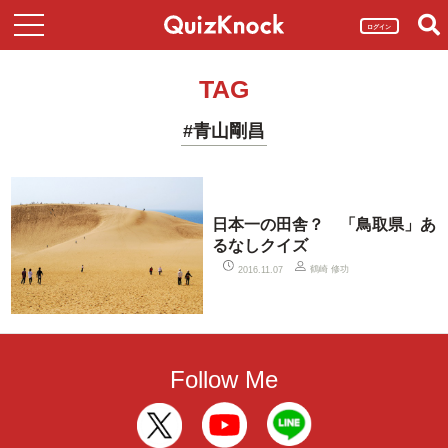
ログイン
TAG
#青山剛昌
日本一の田舎？ 「鳥取県」あ
るなしクイズ
鶴崎 修功
2016.11.07
Follow Me