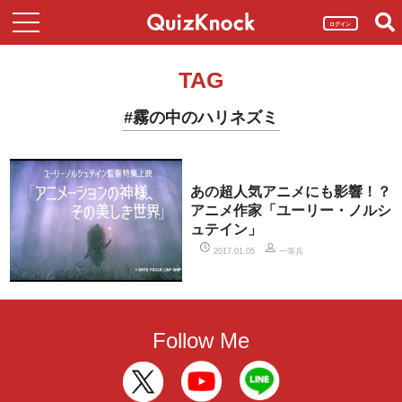
ログイン
TAG
#霧の中のハリネズミ
あの超人気アニメにも影響！？
アニメ作家「ユーリー・ノルシ
ュテイン」
一等兵
2017.01.05
Follow Me