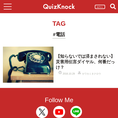
ログイン
TAG
#電話
【知らないでは済まされない】
災害用伝言ダイヤル、何番だっ
け？
カワカミタクロウ
2016.10.29
Follow Me