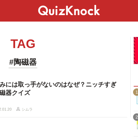
スペシャル
ライフ
ことば
カルチャー
TAG
#陶磁器
みには取っ手がないのはなぜ？ニッチすぎ
磁器クイズ
1
2.01.20
シムラ
2