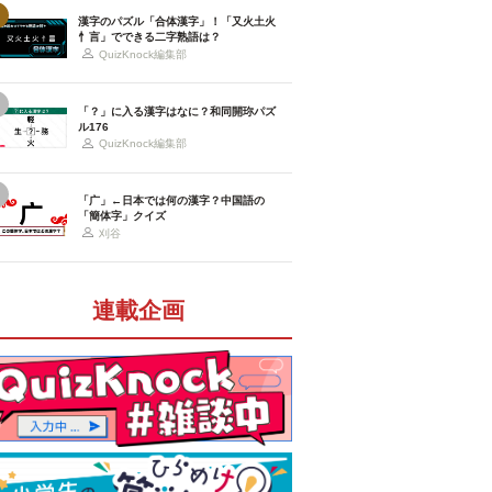
漢字のパズル「合体漢字」！「又火土火
忄言」でできる二字熟語は？
QuizKnock編集部
「？」に入る漢字はなに？和同開珎パズ
ル176
QuizKnock編集部
「广」←日本では何の漢字？中国語の
「簡体字」クイズ
刈谷
連載企画