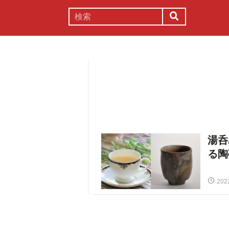
謎解き
コラム
常識
理系
湯呑
る陶
202