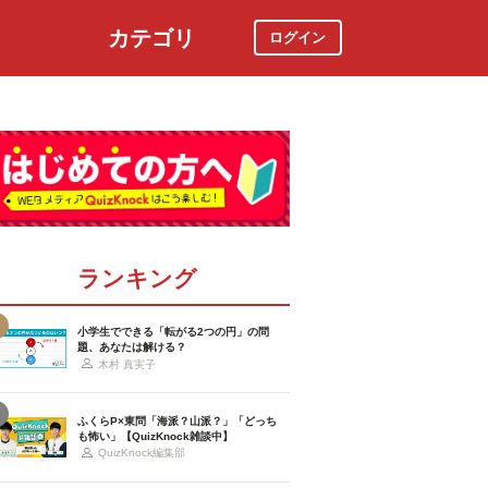
カテゴリ
ログイン
社会
スポーツ
時事ニュース
特集
ランキング
小学生でできる「転がる2つの円」の問
題、あなたは解ける？
木村 真実子
ふくらP×東問「海派？山派？」「どっち
も怖い」【QuizKnock雑談中】
QuizKnock編集部