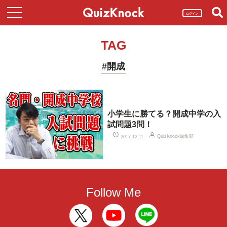
ログイン
TAG
#開成
小学生に勝てる？開成中学の入
試問題3問！
QuizKnock編集部
2017.12.11
Follow Me