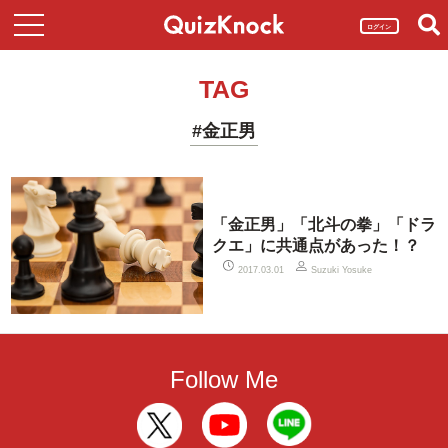
ログイン
TAG
#金正男
「金正男」「北斗の拳」「ドラ
クエ」に共通点があった！？
2017.03.01
Suzuki Yosuke
Follow Me