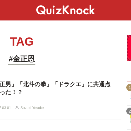
スペシャル
ライフ
ことば
カルチャー
TAG
#金正恩
正男」「北斗の拳」「ドラクエ」に共通点
1
った！？
7.03.01
Suzuki Yosuke
2