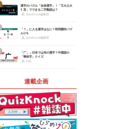
漢字のパズル「合体漢字」！「又火土火
忄言」でできる二字熟語は？
QuizKnock編集部
「？」に入る漢字はなに？和同開珎パズ
ル176
QuizKnock編集部
「广」←日本では何の漢字？中国語の
「簡体字」クイズ
刈谷
連載企画