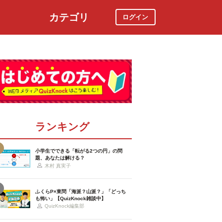
カテゴリ
ログイン
社会
スポーツ
時事ニュース
特集
ランキング
小学生でできる「転がる2つの円」の問
題、あなたは解ける？
木村 真実子
ふくらP×東問「海派？山派？」「どっち
も怖い」【QuizKnock雑談中】
QuizKnock編集部