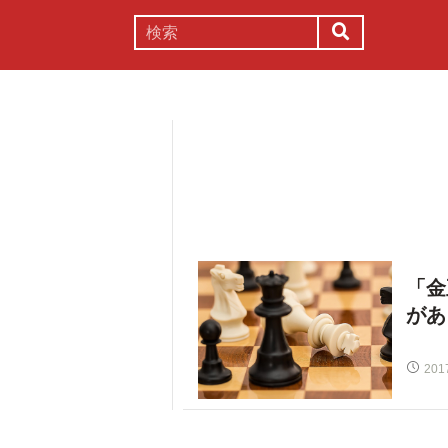
謎解き
コラム
常識
理系
「金
があ
201