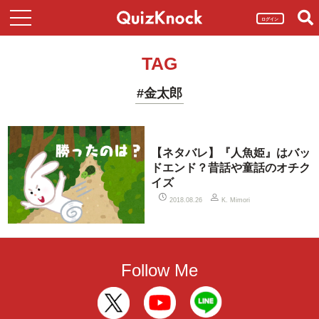
ログイン
TAG
#金太郎
【ネタバレ】『人魚姫』はバッ
ドエンド？昔話や童話のオチク
イズ
2018.08.26
K. Mimori
Follow Me