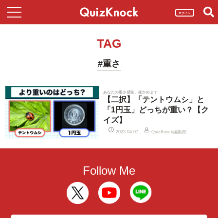
ログイン
TAG
#重さ
あなたの重さ感覚、確かめます
【二択】「テントウムシ」と
「1円玉」どっちが重い？【ク
イズ】
QuizKnock編集部
2025.04.07
Follow Me