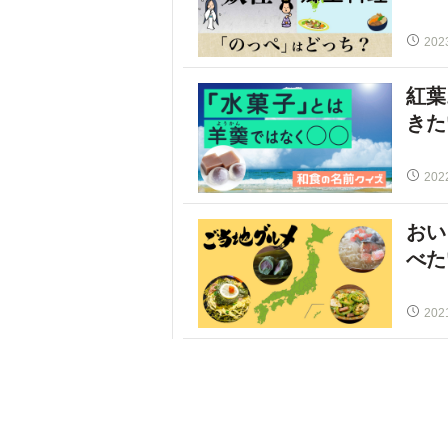
202
紅葉
きた
202
おい
べた
202