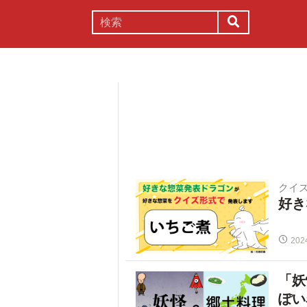
謎解き
コラム
常識
理系
クイ
好き
202
「妖
ぽい