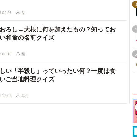
3
3.02.26
栞
おろし←大根に何を加えたもの？知ってお
4
い和食の名前クイズ
5
2.08.16
栞
しい「半殺し」っていったい何？一度は食
いご当地料理クイズ
1.12.02
皐月