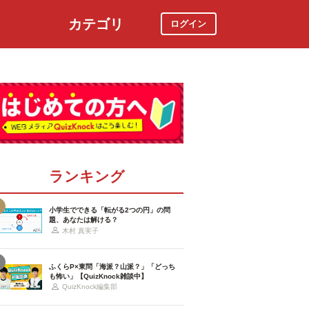
カテゴリ
ログイン
社会
スポーツ
時事ニュース
特集
ランキング
小学生でできる「転がる2つの円」の問
題、あなたは解ける？
木村 真実子
ふくらP×東問「海派？山派？」「どっち
も怖い」【QuizKnock雑談中】
QuizKnock編集部