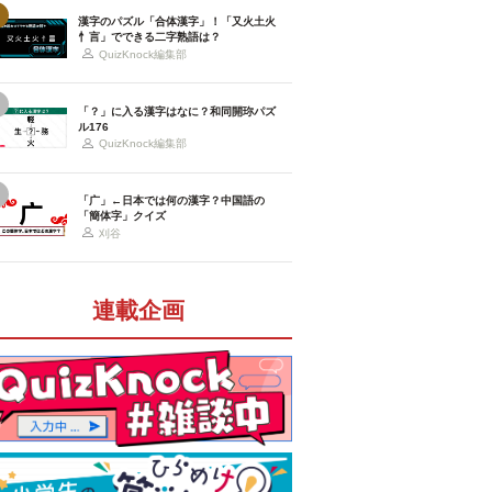
漢字のパズル「合体漢字」！「又火土火
忄言」でできる二字熟語は？
QuizKnock編集部
「？」に入る漢字はなに？和同開珎パズ
ル176
QuizKnock編集部
「广」←日本では何の漢字？中国語の
「簡体字」クイズ
刈谷
連載企画