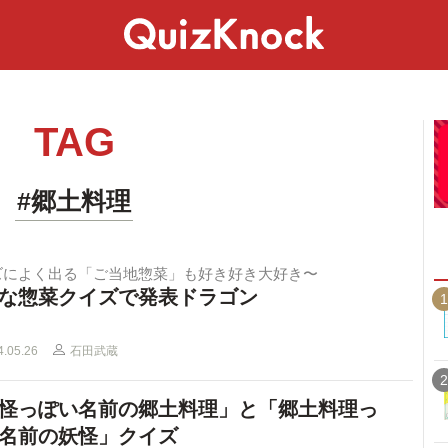
スペシャル
ライフ
ことば
カルチャー
TAG
#郷土料理
ズによく出る「ご当地惣菜」も好き好き大好き〜
な惣菜クイズで発表ドラゴン
1
4.05.26
石田武蔵
2
怪っぽい名前の郷土料理」と「郷土料理っ
名前の妖怪」クイズ