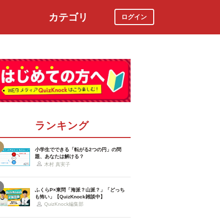
カテゴリ
ログイン
社会
スポーツ
時事ニュース
特集
ランキング
小学生でできる「転がる2つの円」の問
題、あなたは解ける？
木村 真実子
ふくらP×東問「海派？山派？」「どっち
も怖い」【QuizKnock雑談中】
QuizKnock編集部