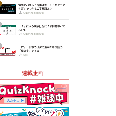
漢字のパズル「合体漢字」！「又火土火
忄言」でできる二字熟語は？
QuizKnock編集部
「？」に入る漢字はなに？和同開珎パズ
ル176
QuizKnock編集部
「广」←日本では何の漢字？中国語の
「簡体字」クイズ
刈谷
連載企画