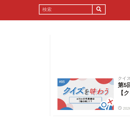
謎解き
コラム
常識
理系
クイ
第5
【ク
202