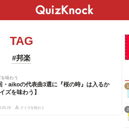
スペシャル
ライフ
ことば
カルチャー
TAG
#邦楽
ズを味わう
回・aikoの代表曲3選に『桜の時』は入るか
1
イズを味わう】
6.05.29
クイズを味わう
2