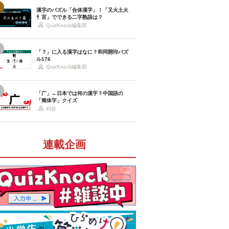
漢字のパズル「合体漢字」！「又火土火
忄言」でできる二字熟語は？
QuizKnock編集部
「？」に入る漢字はなに？和同開珎パズ
ル176
QuizKnock編集部
「广」←日本では何の漢字？中国語の
「簡体字」クイズ
刈谷
連載企画