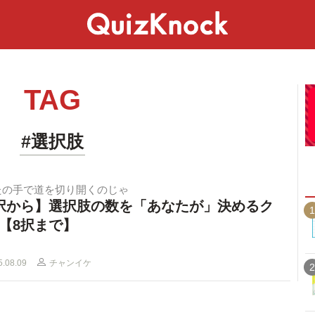
スペシャル
ライフ
ことば
カルチャー
TAG
#選択肢
たの手で道を切り開くのじゃ
択から】選択肢の数を「あなたが」決めるク
1
【8択まで】
5.08.09
チャンイケ
2