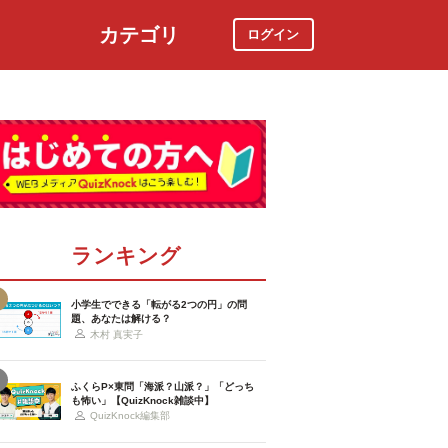
カテゴリ
ログイン
社会
スポーツ
時事ニュース
特集
ランキング
小学生でできる「転がる2つの円」の問
題、あなたは解ける？
木村 真実子
ふくらP×東問「海派？山派？」「どっち
も怖い」【QuizKnock雑談中】
QuizKnock編集部