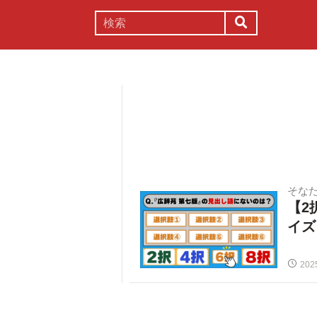
謎解き
コラム
常識
理系
そな
【2
イズ
202