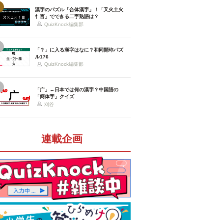
漢字のパズル「合体漢字」！「又火土火
忄言」でできる二字熟語は？
QuizKnock編集部
「？」に入る漢字はなに？和同開珎パズ
ル176
QuizKnock編集部
「广」←日本では何の漢字？中国語の
「簡体字」クイズ
刈谷
連載企画