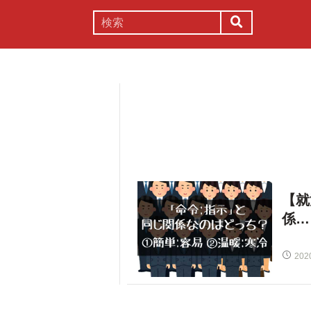
謎解き
コラム
常識
理系
【就
係…
202