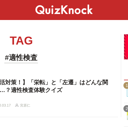
スペシャル
ライフ
ことば
カルチャー
TAG
#適性検査
活対策！】「栄転」と「左遷」はどんな関
1
…？適性検査体験クイズ
0.03.17
宮原仁
2