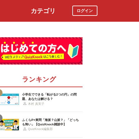
カテゴリ
ログイン
社会
スポーツ
時事ニュース
特集
ランキング
小学生でできる「転がる2つの円」の問
題、あなたは解ける？
木村 真実子
ふくらP×東問「海派？山派？」「どっち
も怖い」【QuizKnock雑談中】
QuizKnock編集部