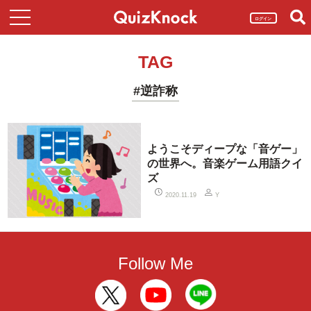
ログイン
TAG
#逆詐称
ようこそディープな「音ゲー」
の世界へ。音楽ゲーム用語クイ
ズ
2020.11.19
Y
Follow Me