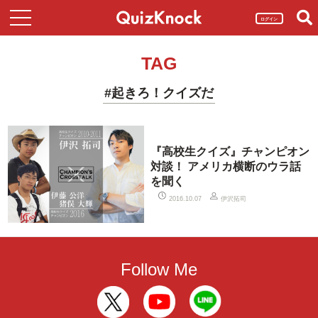
ログイン
TAG
#起きろ！クイズだ
『高校生クイズ』チャンピオン
対談！ アメリカ横断のウラ話
を聞く
伊沢拓司
2016.10.07
Follow Me