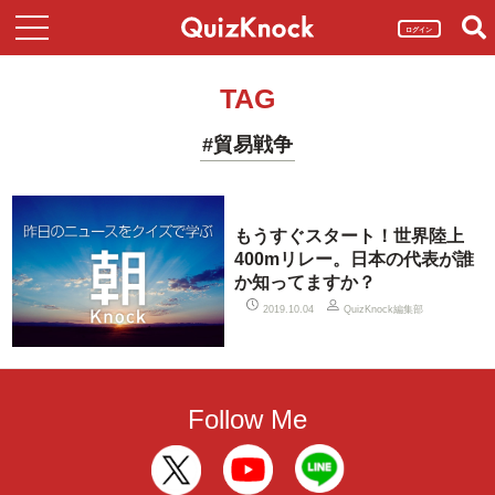
ログイン
TAG
#貿易戦争
もうすぐスタート！世界陸上
400mリレー。日本の代表が誰
か知ってますか？
QuizKnock編集部
2019.10.04
Follow Me