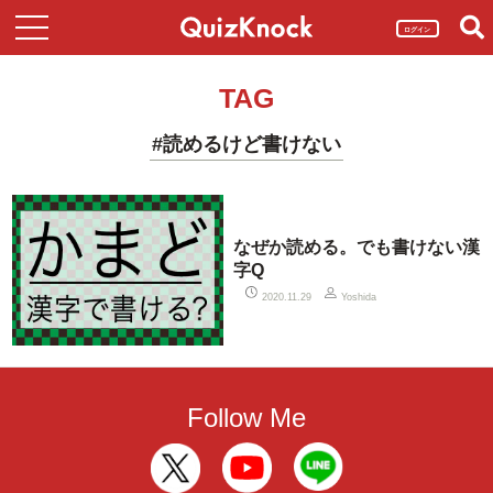
ログイン
TAG
#読めるけど書けない
なぜか読める。でも書けない漢
字Q
2020.11.29
Yoshida
Follow Me